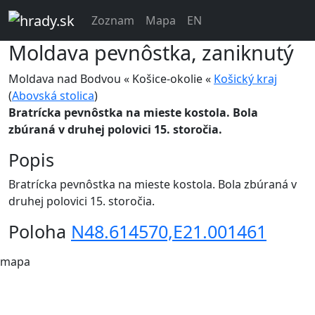
Zoznam
Mapa
EN
Moldava
pevnôstka, zaniknutý
Moldava nad Bodvou « Košice-okolie «
Košický kraj
(
Abovská stolica
)
Bratrícka pevnôstka na mieste kostola. Bola
zbúraná v druhej polovici 15. storočia.
Popis
Bratrícka pevnôstka na mieste kostola. Bola zbúraná v
druhej polovici 15. storočia.
Poloha
N48.614570,E21.001461
mapa