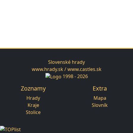
Slovenské hrady
www.hrady.sk / www.castles.sk
1998 - 2026
Zoznamy
Extra
Hrady
Mapa
Kraje
Slovník
Stolice