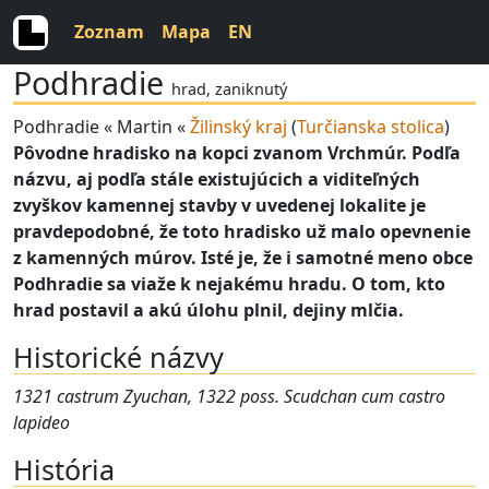
Zoznam
Mapa
EN
Podhradie
hrad, zaniknutý
Podhradie « Martin «
Žilinský kraj
(
Turčianska stolica
)
Pôvodne hradisko na kopci zvanom Vrchmúr. Podľa
názvu, aj podľa stále existujúcich a viditeľných
zvyškov kamennej stavby v uvedenej lokalite je
pravdepodobné, že toto hradisko už malo opevnenie
z kamenných múrov. Isté je, že i samotné meno obce
Podhradie sa viaže k nejakému hradu. O tom, kto
hrad postavil a akú úlohu plnil, dejiny mlčia.
Historické názvy
1321 castrum Zyuchan, 1322 poss. Scudchan cum castro
lapideo
História